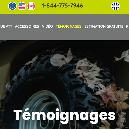
1-844-775-7946
UE VTT
ACCESSOIRES
VIDÉO
TÉMOIGNAGES
ESTIMATION GRATUITE
R
Témoignages